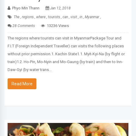
Phyo Min Thann
Jan 12, 2018
The ,
regions ,
where ,
tourists ,
can ,
visit ,
in ,
Myanmar ,
13236 Views
28 Comments
The regions where tourists can visit in MyanmarPackage Tour and
F.I.T (Foreign Independent Traveller) can visits the following places
without prior permission.1. Kachin State1.1. Myit-Kyi-Na (by flight or
train)1.2. Ho-Pin, Mo-Nyin and Mo-Gaung (by train) and then to Inn-
Daw-Gyi (by water trans...
Read More