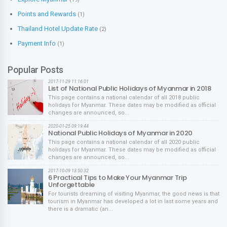
Points and Rewards
(1)
Thailand Hotel Update Rate
(2)
Payment Info
(1)
Popular Posts
2017-11-29 11:16:01
List of National Public Holidays of Myanmar in 2018
This page contains a national calendar of all 2018 public
holidays for Myanmar. These dates may be modified as official
changes are announced, so...
2020-01-25 09:19:44
National Public Holidays of Myanmar in 2020
This page contains a national calendar of all 2020 public
holidays for Myanmar. These dates may be modified as official
changes are announced, so...
2017-10-09 13:50:32
6 Practical Tips to Make Your Myanmar Trip
Unforgettable
For tourists dreaming of visiting Myanmar, the good news is that
tourism in Myanmar has developed a lot in last some years and
there is a dramatic (an...