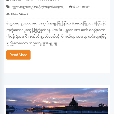
မန္တလေးသွားလည်သင့်တဲ့အချက်ငါးချက် ,
0 Comments
8649 Views
စီးပွားရေးနဲ့ဘာသာရေးအချက်အချာမြို့ဖြစ်တဲ့ မန္တလေးမြို့ဟာ မငြင်းနိုင်
တဲ့ဆွဲဆောင်မှုတွေနဲ့ ပြည့်နှက်နေပါတယ်။ မန္တလေးဟာ တော် ဝင်နန်းတော်
ကိုဝန်းရံထားပြီး စက်ဘီးနဲ့မော်တော်ဆိုက်ကယ်များသွားရာ လမ်းများဖြင့်
ပြည့်နှက်နေကာ ယဉ်ကျေးမှုအမျိုးမျိ...
Read More