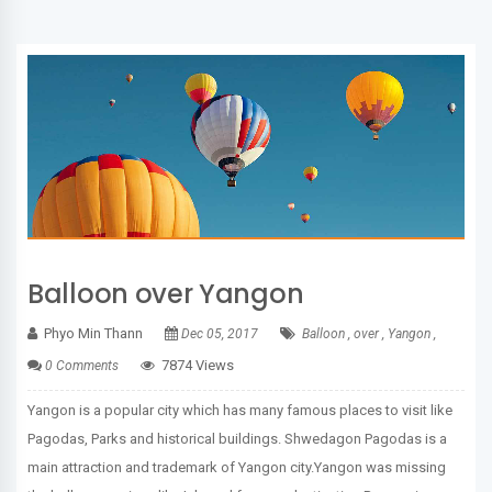
Balloon over Yangon
Phyo Min Thann
Dec 05, 2017
Balloon ,
over ,
Yangon ,
7874 Views
0 Comments
Yangon is a popular city which has many famous places to visit like
Pagodas, Parks and historical buildings. Shwedagon Pagodas is a
main attraction and trademark of Yangon city.Yangon was missing