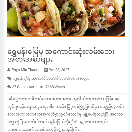
ရွှေမန်းမြေမှ အကောင်းဆုံးလမ်းဘေး
အစားအစာများ
Phyo Min Thann
Dec 28, 2017
ရွှေမန်းမြေမှ အကောင်းဆုံးလမ်းဘေးအစားအစာများ ,
7168 Views
27 Comments
ခရီးသွားတဲ့အခါ လမ်းဘေးအစားအစာတွေလိုက်စားတာက မဖြစ်မနေ
လုပ်ရမယ့်အရာတွေထဲမှာပါပါတယ်။ မြို့တစ်မြို့ခြင်းစီမှာ မတူညီတဲ့လမ်း
ဘေးအစားအစာတွေ၊အကယ်၍တူရင်တောင်မှ မြို့ပေါ်မူတည်ပြီးအရသာ
တွေ ကွဲပြားတတ်ပါတယ်။ ရှမ်းပြည်လိုမျိုးပဲ မန္တလေးဟာလည်း
အစားအသောက်ကောင်းတွေရှိလို့ နာမည်ကြီး...