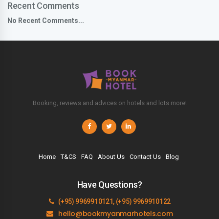
Recent Comments
No Recent Comments...
Booking, reviews and advices on hotels and lots more!
Home
T&CS
FAQ
About Us
Contact Us
Blog
Have Questions?
(+95) 9969910121, (+95) 9969910122
hello@bookmyanmarhotels.com