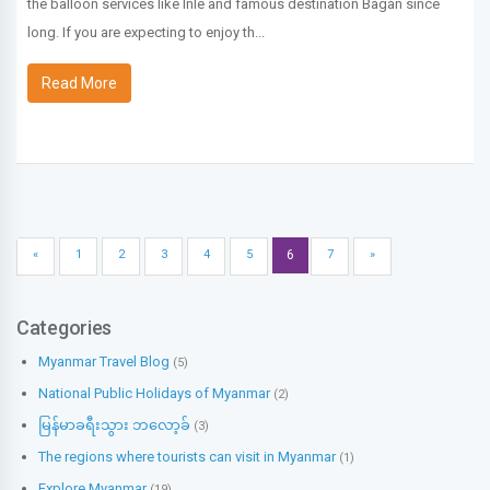
the balloon services like Inle and famous destination Bagan since
long. If you are expecting to enjoy th...
Read More
«
1
2
3
4
5
6
7
»
Categories
Myanmar Travel Blog
(5)
National Public Holidays of Myanmar
(2)
မြန်မာခရီးသွား ဘလော့ခ်
(3)
The regions where tourists can visit in Myanmar
(1)
Explore Myanmar
(19)